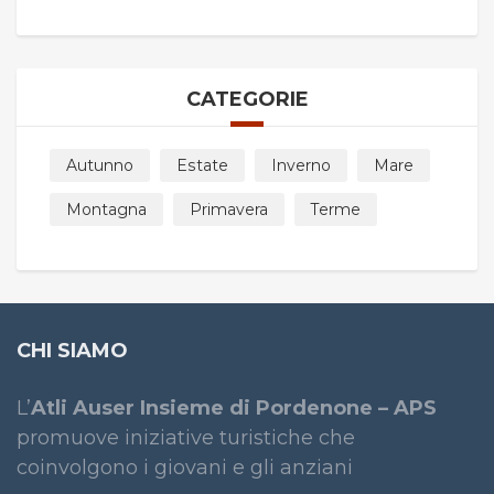
CATEGORIE
Autunno
Estate
Inverno
Mare
Montagna
Primavera
Terme
CHI SIAMO
L’
Atli Auser Insieme di Pordenone – APS
promuove iniziative turistiche che
coinvolgono i giovani e gli anziani