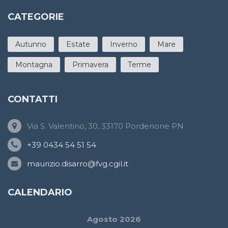
CATEGORIE
Autunno
Estate
Inverno
Mare
Montagna
Primavera
Terme
CONTATTI
Via S. Valentino, 30, 33170 Pordenone PN
+39 0434 54 51 54
maurizio.disarro@fvg.cgil.it
CALENDARIO
Agosto 2026