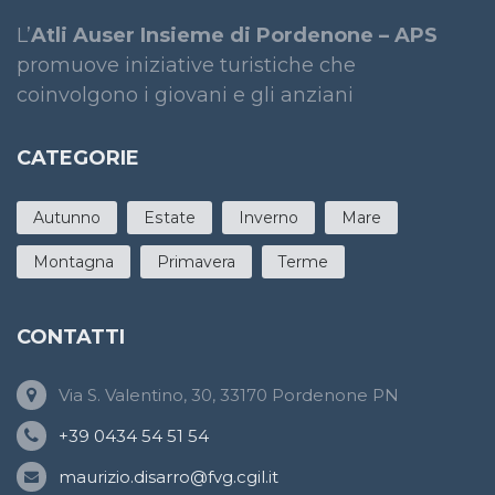
L’
Atli Auser Insieme di Pordenone – APS
promuove iniziative turistiche che
coinvolgono i giovani e gli anziani
CATEGORIE
Autunno
Estate
Inverno
Mare
Montagna
Primavera
Terme
CONTATTI
Via S. Valentino, 30, 33170 Pordenone PN
+39 0434 54 51 54
maurizio.disarro@fvg.cgil.it