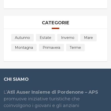
CATEGORIE
Autunno
Estate
Inverno
Mare
Montagna
Primavera
Terme
CHI SIAMO
L’
Atli Auser Insieme di Pordenone – APS
promuove iniziative turistiche che
coinvolgono i giovani e gli anziani