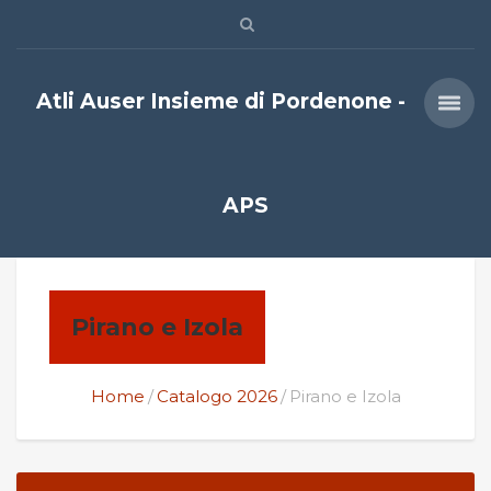
Atli Auser Insieme di Pordenone -
APS
Pirano e Izola
Home
Catalogo 2026
Pirano e Izola