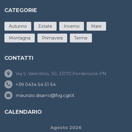
CATEGORIE
Autunno
Estate
Inverno
Mare
Montagna
Primavera
Terme
CONTATTI
Via S. Valentino, 30, 33170 Pordenone PN
+39 0434 54 51 54
maurizio.disarro@fvg.cgil.it
CALENDARIO
Agosto 2026