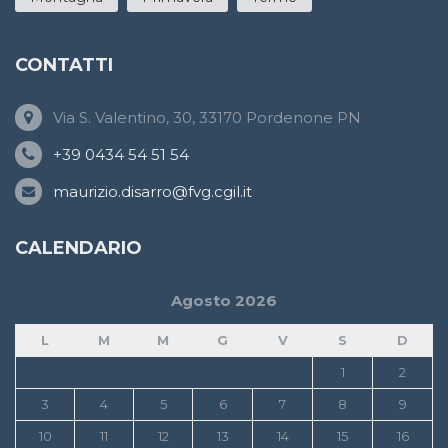
CONTATTI
Via S. Valentino, 30, 33170 Pordenone PN
+39 0434 54 51 54
maurizio.disarro@fvg.cgil.it
CALENDARIO
Agosto 2026
L
M
M
G
V
S
D
1
2
3
4
5
6
7
8
9
10
11
12
13
14
15
16