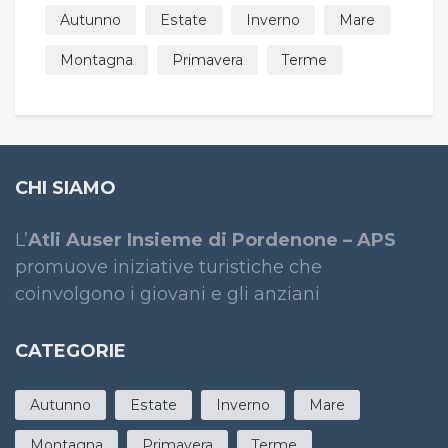
Autunno
Estate
Inverno
Mare
Montagna
Primavera
Terme
CHI SIAMO
L’
Atli Auser Insieme di Pordenone – APS
promuove iniziative turistiche che
coinvolgono i giovani e gli anziani
CATEGORIE
Autunno
Estate
Inverno
Mare
Montagna
Primavera
Terme