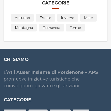
CATEGORIE
Autunno
Estate
Inverno
Mare
Montagna
Primavera
Terme
CHI SIAMO
L’
Atli Auser Insieme di Pordenone – APS
promuove iniziative turistiche che
coinvolgono i giovani e gli anziani
CATEGORIE