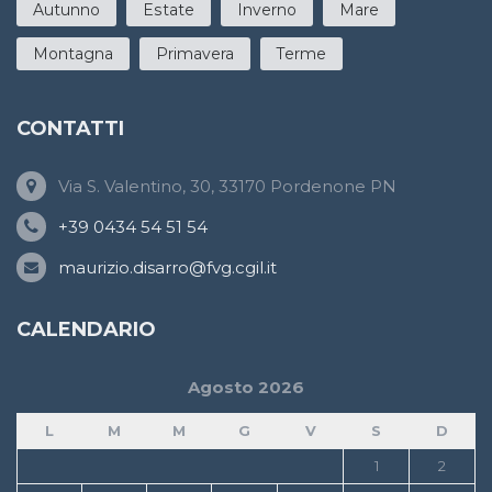
Autunno
Estate
Inverno
Mare
Montagna
Primavera
Terme
CONTATTI
Via S. Valentino, 30, 33170 Pordenone PN
+39 0434 54 51 54
maurizio.disarro@fvg.cgil.it
CALENDARIO
Agosto 2026
L
M
M
G
V
S
D
1
2