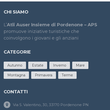
CHI SIAMO
L’
Atli Auser Insieme di Pordenone – APS
promuove iniziative turistiche che
coinvolgono i giovani e gli anziani
CATEGORIE
Autunno
Estate
Inverno
Mare
Montagna
Primavera
Terme
CONTATTI
Via S. Valentino, 30, 33170 Pordenone PN