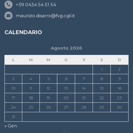
+39 0434 54 51 54
maurizio.disarro@fvg.cgil.it
CALENDARIO
Agosto 2026
L
M
M
G
V
S
D
1
2
3
4
5
6
7
8
9
10
11
12
13
14
15
16
17
18
19
20
21
22
23
24
25
26
27
28
29
30
31
« Gen