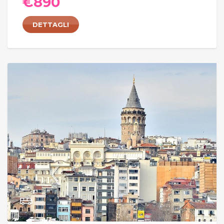
€
890
DETTAGLI