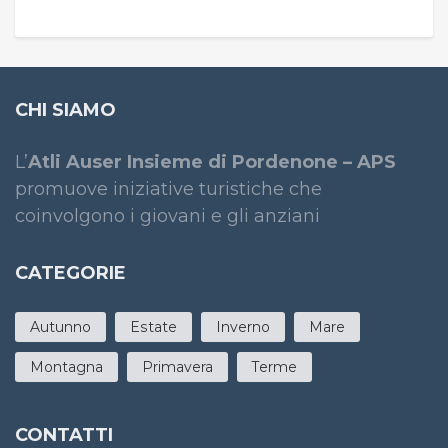
CHI SIAMO
L’
Atli Auser Insieme di Pordenone – APS
promuove iniziative turistiche che
coinvolgono i giovani e gli anziani
CATEGORIE
Autunno
Estate
Inverno
Mare
Montagna
Primavera
Terme
CONTATTI