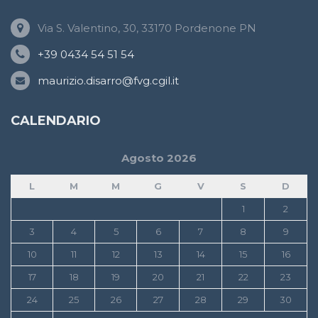
Via S. Valentino, 30, 33170 Pordenone PN
+39 0434 54 51 54
maurizio.disarro@fvg.cgil.it
CALENDARIO
Agosto 2026
L
M
M
G
V
S
D
1
2
3
4
5
6
7
8
9
10
11
12
13
14
15
16
17
18
19
20
21
22
23
24
25
26
27
28
29
30